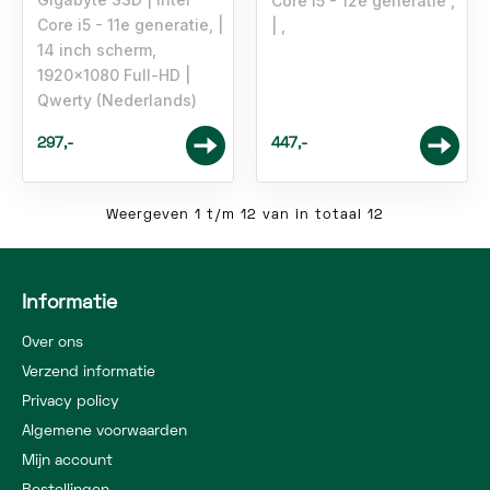
Core i5 - 12e generatie ,
Core i5 - 11e generatie,
,
14 inch scherm,
1920x1080 Full-HD
Qwerty (Nederlands)
297,-
447,-
Weergeven 1 t/m 12 van in totaal 12
Informatie
Over ons
Verzend informatie
Privacy policy
Algemene voorwaarden
Mijn account