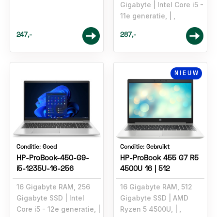
Gigabyte
Intel Core i5 -
11e generatie,
,
247,-
287,-
NIEUW
Conditie:
Goed
Conditie:
Gebruikt
HP-ProBook-450-G9-
HP-ProBook 455 G7 R5
i5-1235U-16-256
4500U 16 | 512
16 Gigabyte RAM, 256
16 Gigabyte RAM, 512
Gigabyte SSD
Intel
Gigabyte SSD
AMD
Core i5 - 12e generatie,
Ryzen 5 4500U,
,