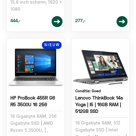
15,6 inch scherm, 1920 x
1080
444,-
277,-
NIEUW
Conditie:
Goed
HP ProBook 455R G6
Lenovo ThinkBook 14s
R5 3500U 16 256
Yoga | i5 | 16GB RAM |
512GB SSD
16 Gigabyte RAM, 256
16 Gigabyte RAM, 512
Gigabyte SSD
AMD
Gigabyte SSD
Intel
Ryzen 5 3500U,
,