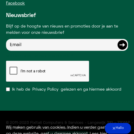
Facebook
Nieuwsbrief
Blijf op de hoogte van nieuws en promoties door je aan te
melden voor onze nieuwsbrief
Vul hieronder de captcha code in
Ik heb de
Privacy Policy
gelezen en ga hiermee akkoord
© 2011-2023 Fixitall Computers & Services - Langewijk 310 - 7701AP 
Wij maken gebruik van cookies. Indien u verder gaat
Hallo
KvK: 53942051 - Rabobank: NL52RABO0166962309
op deze website, gaat u daarmee akkoord. Lees hier