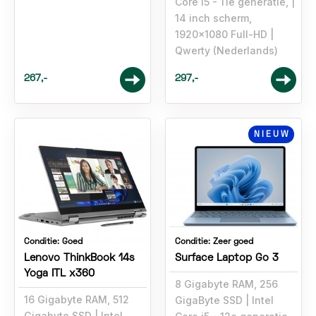
Core i5 - 11e generatie,
14 inch scherm,
1920x1080 Full-HD
Qwerty (Nederlands)
267,-
297,-
NIEUW
Conditie:
Goed
Conditie:
Zeer goed
Lenovo ThinkBook 14s
Surface Laptop Go 3
Yoga ITL x360
8 Gigabyte RAM, 256
16 Gigabyte RAM, 512
GigaByte SSD
Intel
Gigabyte SSD
Intel