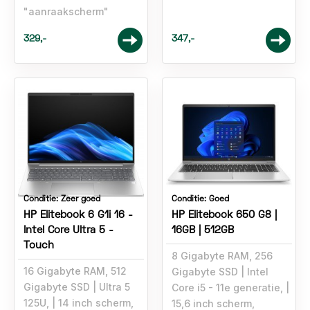
"aanraakscherm"
329,-
347,-
Conditie:
Zeer goed
Conditie:
Goed
HP Elitebook 6 G1i 16 -
HP Elitebook 650 G8 |
Intel Core Ultra 5 -
16GB | 512GB
Touch
8 Gigabyte RAM, 256
16 Gigabyte RAM, 512
Gigabyte SSD
Intel
Gigabyte SSD
Ultra 5
Core i5 - 11e generatie,
125U,
14 inch scherm,
15,6 inch scherm,