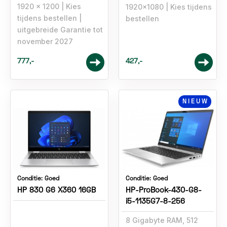
1920 x 1200
Kies
1920x1080
Kies tijdens
tijdens bestellen
bestellen
uitgebreide Garantie tot
november 2027
777,-
427,-
NIEUW
Conditie:
Goed
Conditie:
Goed
HP 830 G6 X360 16GB
HP-ProBook-430-G8-
i5-1135G7-8-256
8 Gigabyte RAM, 512