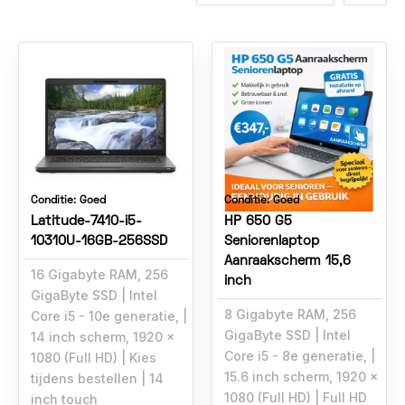
Conditie:
Goed
Conditie:
Goed
Latitude-7410-i5-
HP 650 G5
10310U-16GB-256SSD
Seniorenlaptop
Aanraakscherm 15,6
16 Gigabyte RAM, 256
inch
GigaByte SSD
Intel
8 Gigabyte RAM, 256
Core i5 - 10e generatie,
GigaByte SSD
Intel
14 inch scherm, 1920 x
Core i5 - 8e generatie,
1080 (Full HD)
Kies
15.6 inch scherm, 1920 x
tijdens bestellen
14
1080 (Full HD)
Full HD
inch touch