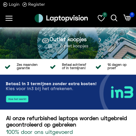
Login
Register
0
0
Outlet koopjes
Outlet koopjes
Zes maanden
Betaal achteraf
14 dagen op
garantie
of in termijnen!
proef
Al onze refurbished laptops worden uitgebreid
gecontroleerd op gebreken
100% door ons uitgevoerd