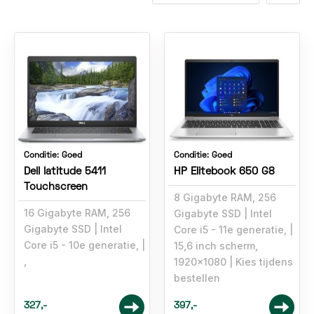
Conditie:
Goed
Conditie:
Goed
Dell latitude 5411
HP Elitebook 650 G8
Touchscreen
8 Gigabyte RAM, 256
16 Gigabyte RAM, 256
Gigabyte SSD
Intel
Gigabyte SSD
Intel
Core i5 - 11e generatie,
Core i5 - 10e generatie,
15,6 inch scherm,
,
1920x1080
Kies tijdens
bestellen
327,-
397,-