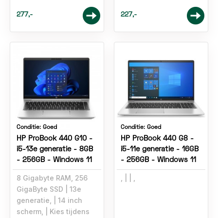
277,-
227,-
Conditie:
Goed
Conditie:
Goed
HP ProBook 440 G10 -
HP ProBook 440 G8 -
i5-13e generatie - 8GB
i5-11e generatie - 16GB
- 256GB - Windows 11
- 256GB - Windows 11
8 Gigabyte RAM, 256
,
,
GigaByte SSD
13e
generatie,
14 inch
scherm,
Kies tijdens