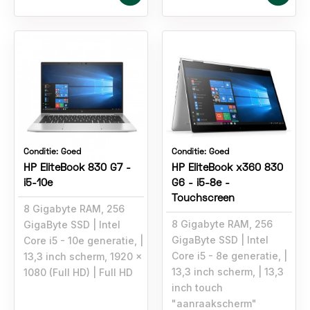
Conditie:
Goed
Conditie:
Goed
HP EliteBook 830 G7 -
HP EliteBook x360 830
i5-10e
G6 - i5-8e -
Touchscreen
8 Gigabyte RAM, 256
8 Gigabyte RAM, 256
GigaByte SSD
Intel
GigaByte SSD
Intel
Core i5 - 10e generatie,
Core i5 - 8e generatie,
13,3 inch scherm, 1920 x
13,3 inch scherm,
13,3
1080 (Full HD)
Full HD
inch touch
"aanraakscherm"