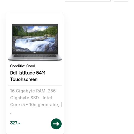
Conditie:
Goed
Dell latitude 5411
Touchscreen
16 Gigabyte RAM, 256
Gigabyte SSD
Intel
Core i5 - 10e generatie,
,
327,-