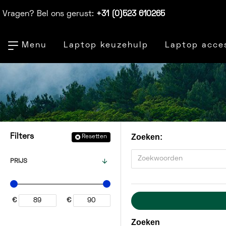
Vragen? Bel ons gerust:
+31 (0)523 610265
Menu
Laptop keuzehulp
Laptop acce
Zoeken:
Filters
Resetten
PRIJS
€
€
Zoeken