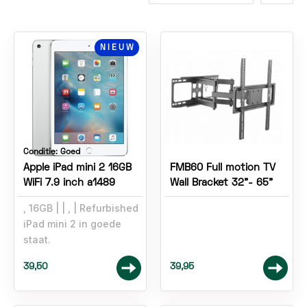
NIEUW
Conditie:
Goed
Apple iPad mini 2 16GB
FMB60 Full motion TV
WiFi 7.9 inch a1489
Wall Bracket 32”- 65”
, 16GB
,
Refurbished
iPad mini 2 in goede
staat.
39,50
39,95