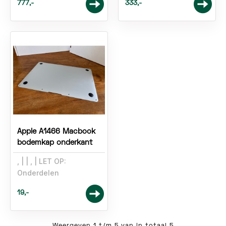
777,-
333,-
Apple A1466 Macbook
bodemkap onderkant
,
,
LET OP:
Onderdelen
19,-
Weergeven 1 t/m 5 van in totaal 5