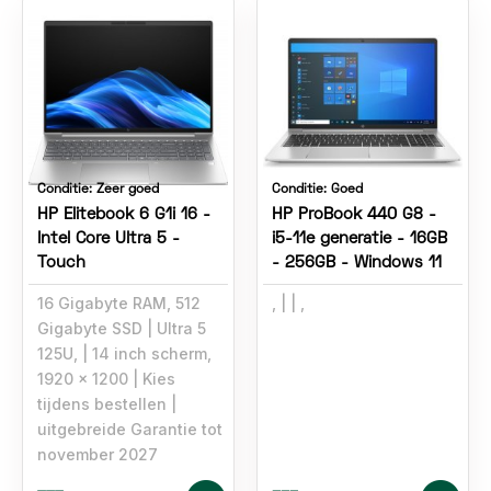
Conditie:
Zeer goed
Conditie:
Goed
HP Elitebook 6 G1i 16 -
HP ProBook 440 G8 -
Intel Core Ultra 5 -
i5-11e generatie - 16GB
Touch
- 256GB - Windows 11
16 Gigabyte RAM, 512
,
,
Gigabyte SSD
Ultra 5
125U,
14 inch scherm,
1920 x 1200
Kies
tijdens bestellen
uitgebreide Garantie tot
november 2027