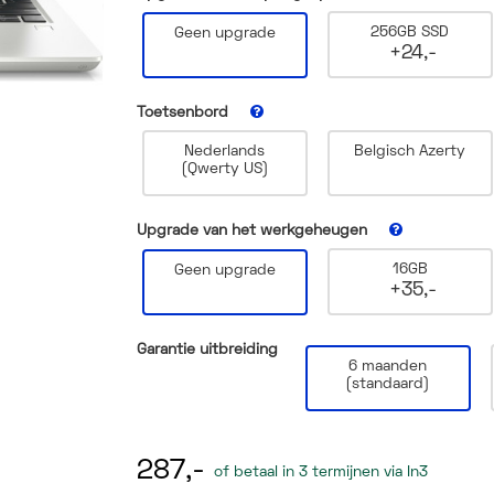
256GB SSD
Geen upgrade
+24,-
Toetsenbord
Nederlands
Belgisch Azerty
(Qwerty US)
Upgrade van het werkgeheugen
16GB
Geen upgrade
+35,-
Garantie uitbreiding
6 maanden
(standaard)
287,-
of betaal in 3 termijnen via In3