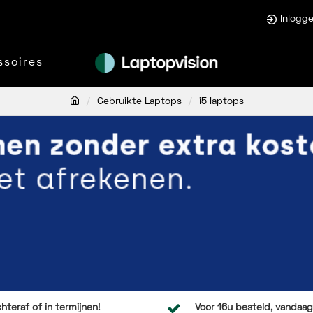
Inlogg
ssoires
Gebruikte Laptops
i5 laptops
hteraf of in termijnen!
Voor 16u besteld, vandaag