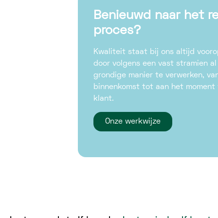
Benieuwd naar het re
proces?
Kwaliteit staat bij ons altijd voor
door volgens een vast stramien al
grondige manier te verwerken, v
binnenkomst tot aan het moment v
klant.
Onze werkwijze