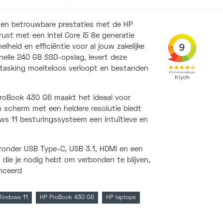
t en betrouwbare prestaties met de HP
ust met een Intel Core i5 8e generatie
heid en efficiëntie voor al jouw zakelijke
lle 240 GB SSD-opslag, levert deze
itasking moeiteloos verloopt en bestanden
roBook 430 G6 maakt het ideaal voor
ch scherm met een heldere resolutie biedt
ows 11 besturingssysteem een intuïtieve en
ronder USB Type-C, USB 3.1, HDMI en een
it die je nodig hebt om verbonden te blijven,
nceerd
Windows 11
HP ProBook 430 G6
HP laptops