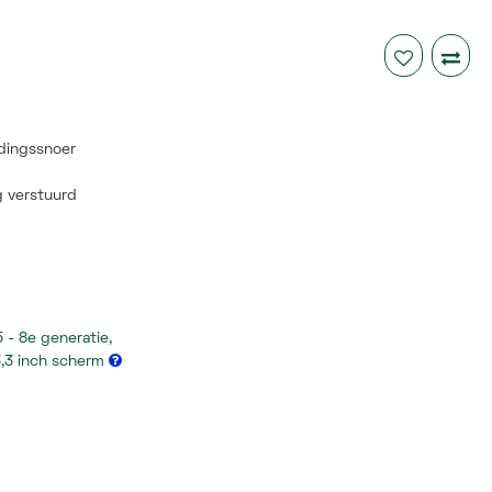
dingssnoer
 verstuurd
i5 - 8e generatie,
3,3 inch scherm