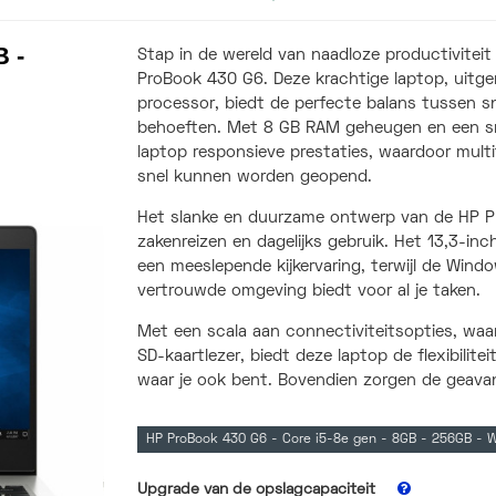
B -
Stap in de wereld van naadloze productivitei
ProBook 430 G6. Deze krachtige laptop, uitger
processor, biedt de perfecte balans tussen snel
behoeften. Met 8 GB RAM geheugen en een sne
laptop responsieve prestaties, waardoor mult
snel kunnen worden geopend.
Het slanke en duurzame ontwerp van de HP P
zakenreizen en dagelijks gebruik. Het 13,3-in
een meeslepende kijkervaring, terwijl de Wind
vertrouwde omgeving biedt voor al je taken.
Met een scala aan connectiviteitsopties, waa
SD-kaartlezer, biedt deze laptop de flexibilite
waar je ook bent. Bovendien zorgen de geava
HP ProBook 430 G6 - Core i5-8e gen - 8GB - 256GB - 
Upgrade van de opslagcapaciteit