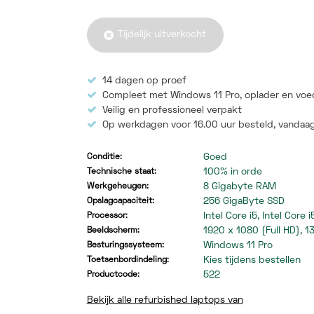
Tijdelijk uitverkocht
14 dagen op proef
Compleet met Windows 11 Pro, oplader en voe
Veilig en professioneel verpakt
Op werkdagen voor 16.00 uur besteld,
vandaag
Goed
Conditie:
100% in orde
Technische staat:
8 Gigabyte RAM
Werkgeheugen:
256 GigaByte SSD
Opslagcapaciteit:
Intel Core i5, Intel Core 
Processor:
1920 x 1080 (Full HD), 1
Beeldscherm:
Windows 11 Pro
Besturingssysteem:
Kies tijdens bestellen
Toetsenbordindeling:
522
Productcode:
Bekijk alle refurbished laptops van