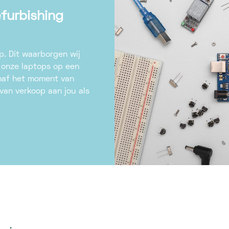
furbishing
op. Dit waarborgen wij
 onze laptops op een
anaf het moment van
an verkoop aan jou als