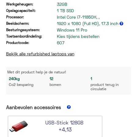
32GB
Werkgeheugen:
1 TB SSD
Opslagcapaciteit:
Intel Core i7-11850H, ,
Processor:
1920 x 1080 (Full HD), 17.3 inch
Beeldscherm:
Windows 11 Pro
Besturingssysteem:
Kies tijdens bestellen
Toetsenbordindeling:
607
Productcode:
Bekijk alle refurbished laptops van
Met dit product help
je de natuur!
240kg
12
1
Co2 besparing
bomen
product terug in
circulatie
Aanbevolen accessoires
USB-Stick 128GB
+4,13