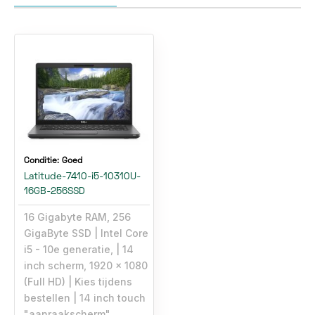
Conditie:
Goed
Latitude-7410-i5-10310U-
16GB-256SSD
16 Gigabyte RAM, 256
GigaByte SSD
Intel Core
i5 - 10e generatie,
14
inch scherm, 1920 x 1080
(Full HD)
Kies tijdens
bestellen
14 inch touch
"aanraakscherm"