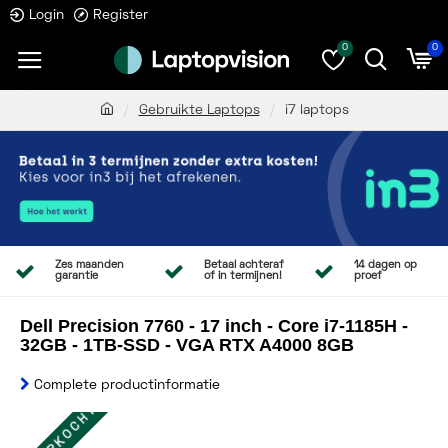
Login
Register
0
0
Gebruikte Laptops
i7 laptops
Zes maanden
Betaal achteraf
14 dagen op
garantie
of in termijnen!
proef
Dell Precision 7760 - 17 inch - Core i7-1185H -
32GB - 1TB-SSD - VGA RTX A4000 8GB
Complete productinformatie
UITVERKOCHT