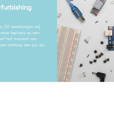
furbishing
op. Dit waarborgen wij
 onze laptops op een
anaf het moment van
an verkoop aan jou als