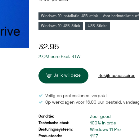
Windows 10 Installatie USB-stick – Voor herinstallatie of
Windows 10 USB-Stick
USB-Sticks
32,95
27,23 euro Excl. BTW
Ja ik wil deze
Bekijk accessoires
Veilig en professioneel verpakt
Op werkdagen voor 16.00 uur besteld,
vandaag
Zeer goed
Conditie:
100% in orde
Technische staat:
Windows 11 Pro
Besturingssysteem:
1117
Productcode: