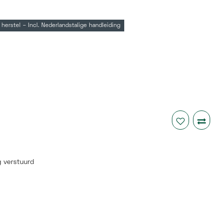
 herstel – Incl. Nederlandstalige handleiding
 verstuurd