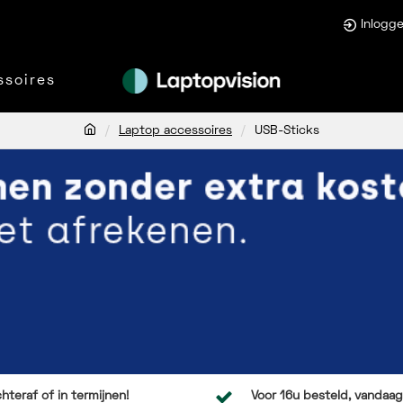
Inlogg
ssoires
Laptop accessoires
USB-Sticks
hteraf of in termijnen!
Voor 16u besteld, vandaag