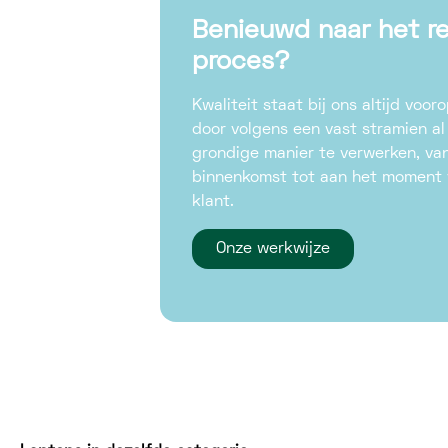
Benieuwd naar het re
proces?
Kwaliteit staat bij ons altijd voor
door volgens een vast stramien al
grondige manier te verwerken, v
binnenkomst tot aan het moment v
klant.
Onze werkwijze