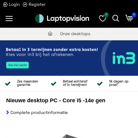
Login
Register
0
0
Onze desktops
Zes maanden
Betaal achteraf
14 dagen op
garantie
of in termijnen!
proef
Nieuwe desktop PC - Core i5 -14e gen
Complete productinformatie