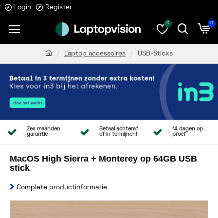
Login
Register
0
0
Laptop accessoires
USB-Sticks
Zes maanden
Betaal achteraf
14 dagen op
garantie
of in termijnen!
proef
MacOS High Sierra + Monterey op 64GB USB
stick
Complete productinformatie