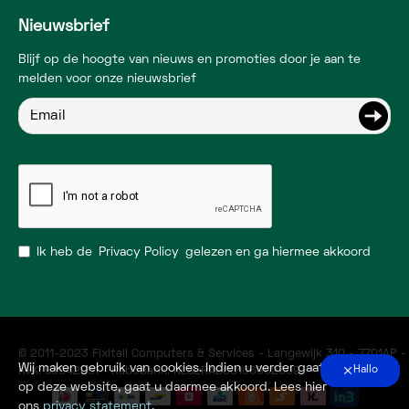
Nieuwsbrief
Blijf op de hoogte van nieuws en promoties door je aan te
melden voor onze nieuwsbrief
Vul hieronder de captcha code in
Ik heb de
Privacy Policy
gelezen en ga hiermee akkoord
© 2011-2023 Fixitall Computers & Services - Langewijk 310 - 7701AP 
Wij maken gebruik van cookies. Indien u verder gaat
Hallo
KvK: 53942051 - Rabobank: NL52RABO0166962309
op deze website, gaat u daarmee akkoord. Lees hier
ons
privacy statement
.