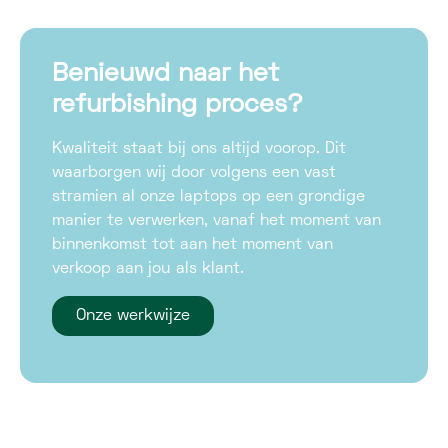
Benieuwd naar het
refurbishing proces?
Kwaliteit staat bij ons altijd voorop. Dit
waarborgen wij door volgens een vast
stramien al onze laptops op een grondige
manier te verwerken, vanaf het moment van
binnenkomst tot aan het moment van
verkoop aan jou als klant.
Onze werkwijze