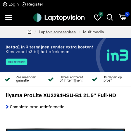
Login
Register
0
0
Laptop accessoires
Multimedia
Zes maanden
Betaal achteraf
14 dagen op
garantie
of in termijnen!
proef
iiyama ProLite XU2294HSU-B1 21.5'' Full-HD
Complete productinformatie