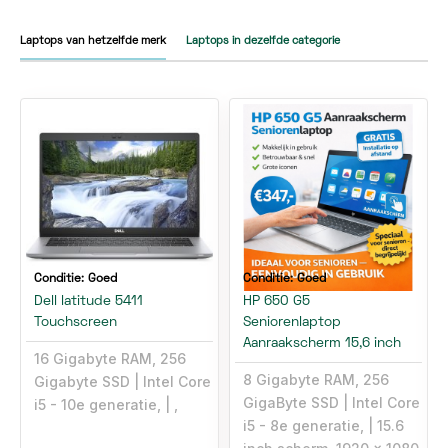
Laptops van hetzelfde merk
Laptops in dezelfde categorie
Conditie:
Goed
Conditie:
Goed
Dell latitude 5411
HP 650 G5
Touchscreen
Seniorenlaptop
Aanraakscherm 15,6 inch
16 Gigabyte RAM, 256
8 Gigabyte RAM, 256
Gigabyte SSD
Intel Core
GigaByte SSD
Intel Core
i5 - 10e generatie,
,
i5 - 8e generatie,
15.6