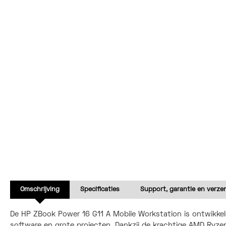
Omschrijving
Specificaties
Support, garantie en verze
De HP ZBook Power 16 G11 A Mobile Workstation is ontwikkel
software en grote projecten. Dankzij de krachtige AMD Ryz