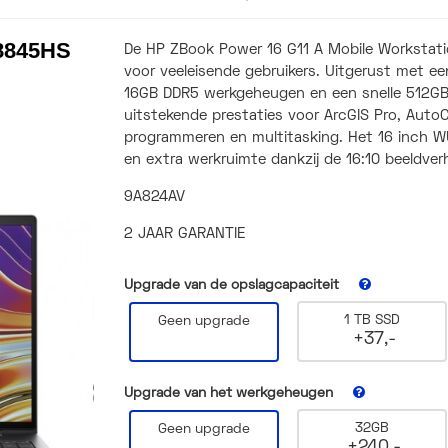
8845HS
De HP ZBook Power 16 G11 A Mobile Workstatio
voor veeleisende gebruikers. Uitgerust met 
16GB DDR5 werkgeheugen en een snelle 512GB
uitstekende prestaties voor ArcGIS Pro, AutoC
programmeren en multitasking. Het 16 inch W
en extra werkruimte dankzij de 16:10 beeldver
9A824AV
2 JAAR GARANTIE
Upgrade van de opslagcapaciteit
1 TB SSD
Geen upgrade
+37,-
Upgrade van het werkgeheugen
32GB
Geen upgrade
+240,-