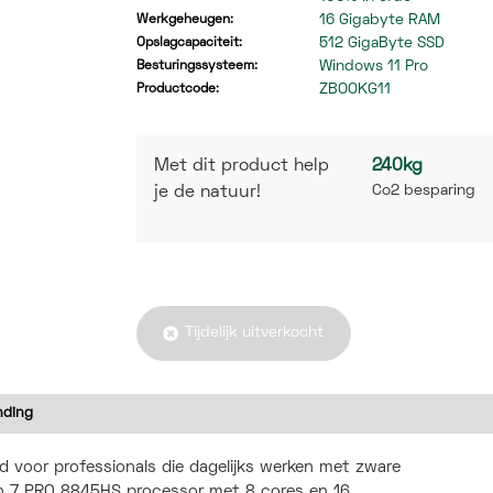
16 Gigabyte RAM
Werkgeheugen:
512 GigaByte SSD
Opslagcapaciteit:
Windows 11 Pro
Besturingssysteem:
ZBOOKG11
Productcode:
Met dit product help
240kg
Co2 besparing
je de natuur!
Tijdelijk uitverkocht
nding
d voor professionals die dagelijks werken met zware
en 7 PRO 8845HS processor met 8 cores en 16