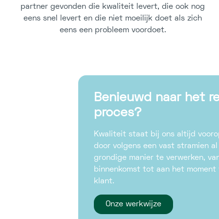
partner gevonden die kwaliteit levert, die ook nog
eens snel levert en die niet moeilijk doet als zich
eens een probleem voordoet.
Benieuwd naar het re
proces?
Kwaliteit staat bij ons altijd voor
door volgens een vast stramien al
grondige manier te verwerken, v
binnenkomst tot aan het moment v
klant.
Onze werkwijze