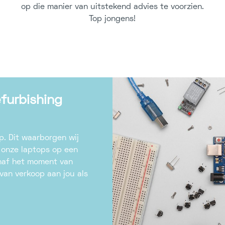
op die manier van uitstekend advies te voorzien.
Top jongens!
furbishing
op. Dit waarborgen wij
 onze laptops op een
anaf het moment van
an verkoop aan jou als