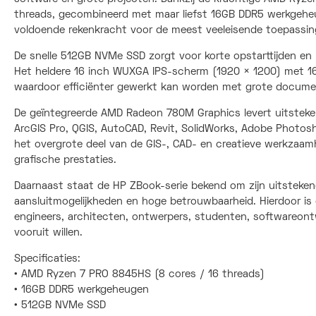
threads, gecombineerd met maar liefst 16GB DDR5 werkgeheu
voldoende rekenkracht voor de meest veeleisende toepassin
De snelle 512GB NVMe SSD zorgt voor korte opstarttijden e
Het heldere 16 inch WUXGA IPS-scherm (1920 × 1200) met 16
waardoor efficiënter gewerkt kan worden met grote documen
De geïntegreerde AMD Radeon 780M Graphics levert uitsteken
ArcGIS Pro, QGIS, AutoCAD, Revit, SolidWorks, Adobe Photosh
het overgrote deel van de GIS-, CAD- en creatieve werkzaa
grafische prestaties.
Daarnaast staat de HP ZBook-serie bekend om zijn uitstekende
aansluitmogelijkheden en hoge betrouwbaarheid. Hierdoor is
engineers, architecten, ontwerpers, studenten, softwareontwi
vooruit willen.
Specificaties:
• AMD Ryzen 7 PRO 8845HS (8 cores / 16 threads)
• 16GB DDR5 werkgeheugen
• 512GB NVMe SSD