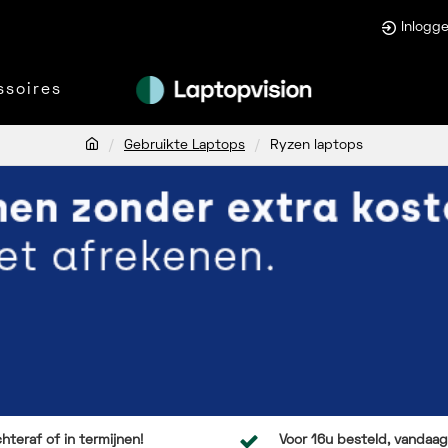
Inlogg
ssoires
Gebruikte Laptops
Ryzen laptops
hteraf of in termijnen!
Voor 16u besteld, vandaag