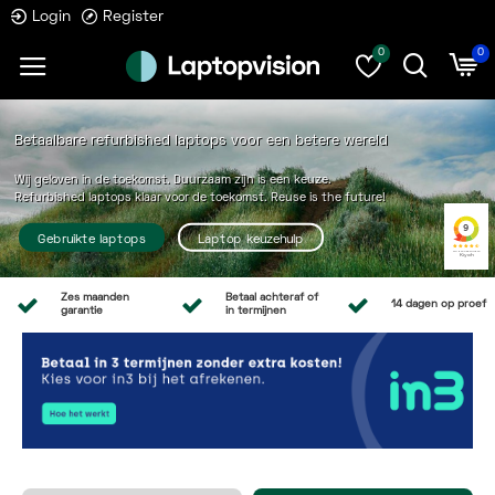
Login
Register
0
0
Betaalbare refurbished laptops voor een betere wereld
Wij geloven in de toekomst. Duurzaam zijn is een keuze.
Refurbished laptops klaar voor de toekomst. Reuse is the future!
Gebruikte laptops
Laptop keuzehulp
Zes maanden
Betaal achteraf of
14 dagen op proef
garantie
in termijnen