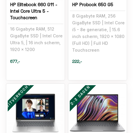
HP Elitebook 660 G11 -
HP Probook 650 G5
Intel Core Ultra 5 -
8 Gigabyte RAM, 256
Touchscreen
GigaByte SSD
Intel Core
16 Gigabyte RAM, 512
i5 - 8e generatie,
15.6
GigaByte SSD
Intel Core
inch scherm, 1920 x 1080
Ultra 5,
16 inch scherm,
(Full HD)
Full HD
1920 x 1200
Touchscreen
677,-
222,-
ijk uitverkocht
Tijdelijk uitverkocht
UITVERKOCHT
2-3 DAGEN