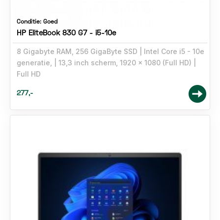
Conditie:
Goed
HP EliteBook 830 G7 - i5-10e
8 Gigabyte RAM, 256 GigaByte SSD
Intel Core i5 - 10e
generatie,
13,3 inch scherm, 1920 x 1080 (Full HD)
Full HD
277,-