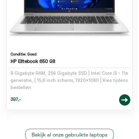
Conditie:
Goed
HP Elitebook 650 G8
8 Gigabyte RAM, 256 Gigabyte SSD
Intel Core i5 - 11e
generatie,
15,6 inch scherm, 1920x1080
Kies tijdens
bestellen
397,-
Bekijk al onze gebruikte laptops