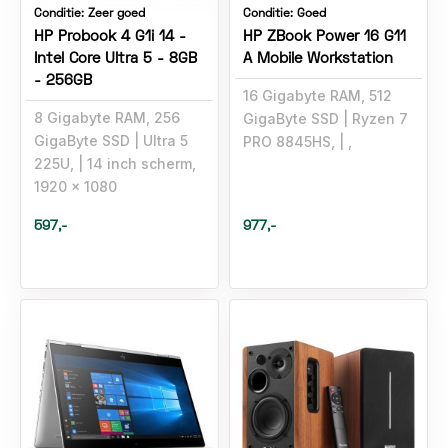
Conditie:
Zeer goed
Conditie:
Goed
HP Probook 4 G1i 14 -
HP ZBook Power 16 G11
Intel Core Ultra 5 - 8GB
A Mobile Workstation
- 256GB
16 Gigabyte RAM, 512
8 Gigabyte RAM, 256
GigaByte SSD
Ryzen 7
GigaByte SSD
Ultra 5
PRO 8845HS,
,
225U,
14 inch scherm,
1920 x 1080
597,-
977,-
ijk uitverkocht
Tijdelijk uitverkocht