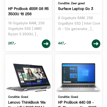
Conditie:
Zeer goed
HP ProBook 455R G6 R5
Surface Laptop Go 3
3500U 16 256
8 Gigabyte RAM, 256
16 Gigabyte RAM, 256
GigaByte SSD
Intel Core
Gigabyte SSD
AMD
i5 - 12e generatie ,
,
Ryzen 5 3500U,
,
267,-
447,-
Conditie:
Goed
Conditie:
Goed
Lenovo ThinkBook 14s
HP ProBook 440 G8 -