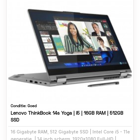
Conditie:
Goed
Lenovo ThinkBook 14s Yoga | i5 | 16GB RAM | 512GB
SSD
16 Gigabyte RAM, 512 Gigabyte SSD
Intel Core i5 - 11e
generatie,
14 inch scherm, 1920x1080 Full-HD