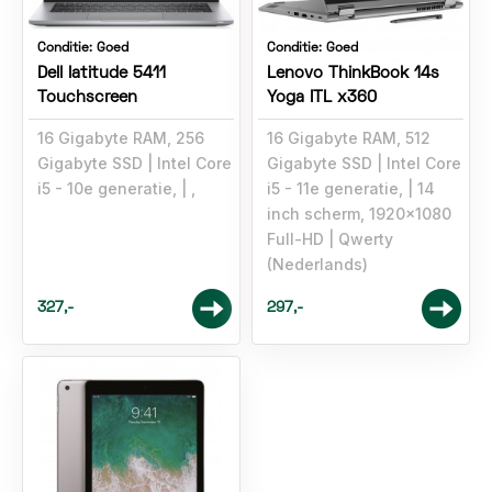
Conditie:
Goed
Conditie:
Goed
Dell latitude 5411
Lenovo ThinkBook 14s
Touchscreen
Yoga ITL x360
16 Gigabyte RAM, 256
16 Gigabyte RAM, 512
Gigabyte SSD
Intel Core
Gigabyte SSD
Intel Core
i5 - 10e generatie,
,
i5 - 11e generatie,
14
inch scherm, 1920x1080
Full-HD
Qwerty
(Nederlands)
327,-
297,-