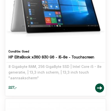
Conditie:
Goed
HP EliteBook x360 830 G6 - i5-8e - Touchscreen
8 Gigabyte RAM, 256 GigaByte SSD
Intel Core i5 - 8e
generatie,
13,3 inch scherm,
13,3 inch touch
"aanraakscherm"
227,-