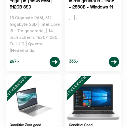
Yoga | i5 | 16GB RAM |
i5-11e generatie - 16GB
512GB SSD
- 256GB - Windows 11
16 Gigabyte RAM, 512
,
,
Gigabyte SSD
Intel Core
i5 - 11e generatie,
14
inch scherm, 1920x1080
Full-HD
Qwerty
(Nederlands)
297,-
333,-
UITVERKOCHT
UITVERKOCHT
Conditie:
Zeer goed
Conditie:
Goed