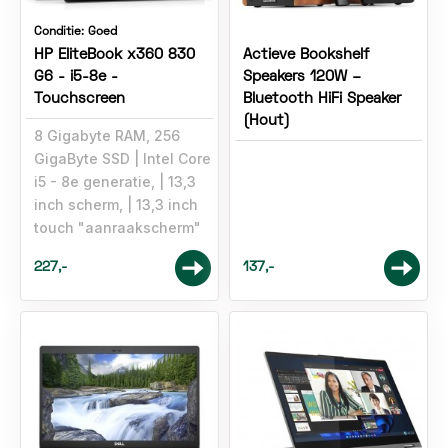
Conditie:
Goed
HP EliteBook x360 830
Actieve Bookshelf
G6 - i5-8e -
Speakers 120W –
Touchscreen
Bluetooth HiFi Speaker
(Hout)
8 Gigabyte RAM, 256
GigaByte SSD
Intel Core
i5 - 8e generatie,
13,3
inch scherm,
13,3 inch
touch "aanraakscherm"
227,-
137,-